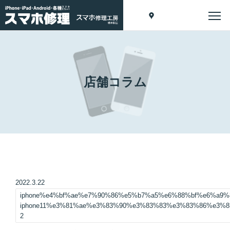
店舗コラム
2022.3.22
iphone%e4%bf%ae%e7%90%86%e5%b7%a5%e6%88%bf%e6%a9
iphone11%e3%81%ae%e3%83%90%e3%83%83%e3%83%86%e3%
2