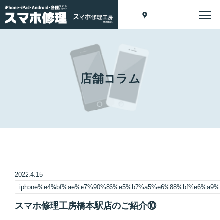
店舗コラム
2022.4.15
iphone%e4%bf%ae%e7%90%86%e5%b7%a5%e6%88%bf%e6%a9
スマホ修理工房橋本駅店のご紹介⑩