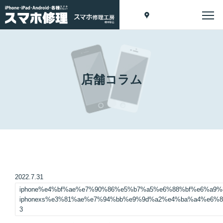
店舗コラム
2022.7.31
iphone%e4%bf%ae%e7%90%86%e5%b7%a5%e6%88%bf%e6%a9
iphonexs%e3%81%ae%e7%94%bb%e9%9d%a2%e4%ba%a4%e6%
3