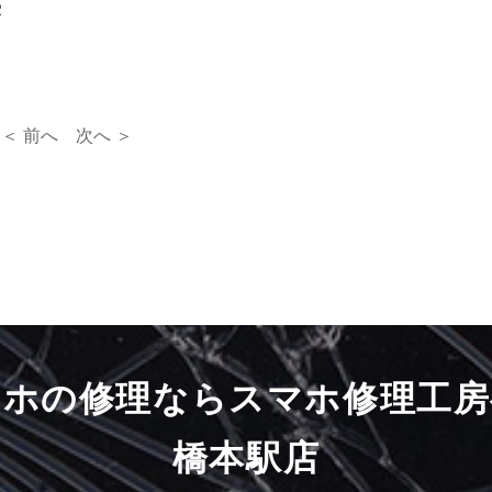
２
＜ 前へ
次へ ＞
マホの修理ならスマホ修理工房
橋本駅店