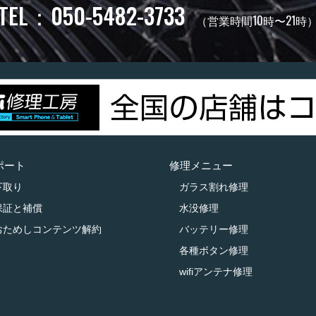
TEL：050-5482-3733
（営業時間10時〜21時
ポート
修理メニュー
下取り
ガラス割れ修理
保証と補償
水没修理
おためしコンテンツ解約
バッテリー修理
各種ボタン修理
wifiアンテナ修理