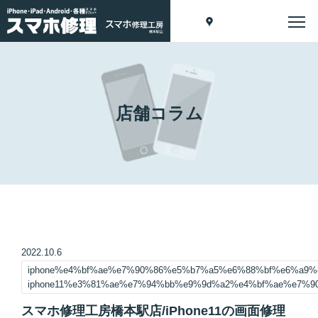
店舗コラム
2022.10.6
iphone%e4%bf%ae%e7%90%86%e5%b7%a5%e6%88%bf%e6%a9
iphone11%e3%81%ae%e7%94%bb%e9%9d%a2%e4%bf%ae%e7%
スマホ修理工房橋本駅店/iPhone11の画面修理