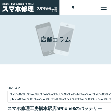
店舗コラム
2023.4.2
%e3%82%b9%e3%83%9e%e3%83%9b%e4%bf%ae%e7%90%86%e
iphone8%e3%81%ae%e3%83%90%e3%83%83%e3%83%86%e3%8
スマホ修理工房橋本駅店/iPhone8のバッテリー