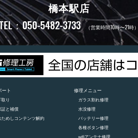
橋本駅店
TEL：050-5482-3733
（営業時間10時〜21時
ポート
修理メニュー
下取り
ガラス割れ修理
保証と補償
水没修理
おためしコンテンツ解約
バッテリー修理
各種ボタン修理
wifiアンテナ修理