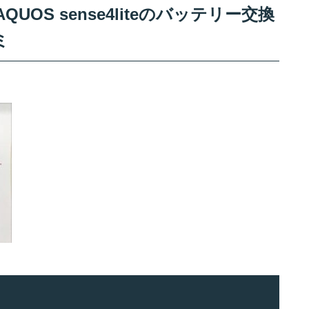
UOS sense4liteのバッテリー交換
ミ