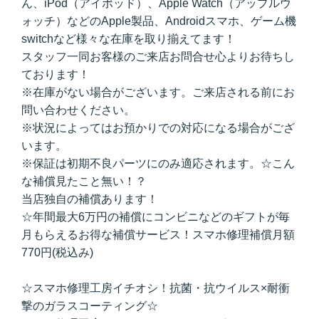
ん、iPod（アイポッド）、Apple Watch（アップルウ
ォッチ）などのApple製品、Androidスマホ、ゲーム機
switchなど様々な在庫を取り揃えてます！
スタッフ一同お客様のご来店お問合せ心よりお待ちし
ております！
※在庫がない場合がございます。ご来店される前にお
問い合わせください。
※状況によってはお預かりでの対応になる場合がござ
います。
※保証は初期不良パーツにのみ適応されます。☆こん
な補償見たこと無い！？
当店独自の補償あります！
☆年間最大6万円の補償にコンビニなどのギフトが毎
月もらえるお得な補償サービス！スマホ修理補償月額
770円(税込み)
☆スマホ修理工房イチオシ！抗菌・抗ウイルス×耐衝
撃のガラスコーティング☆