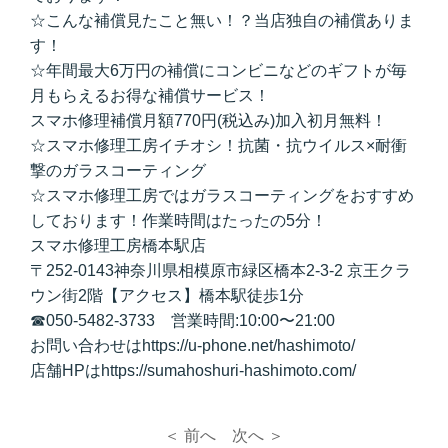
☆こんな補償見たこと無い！？当店独自の補償ありま
す！
☆年間最大6万円の補償にコンビニなどのギフトが毎
月もらえるお得な補償サービス！
スマホ修理補償月額770円(税込み)加入初月無料！
☆スマホ修理工房イチオシ！抗菌・抗ウイルス×耐衝
撃のガラスコーティング
☆スマホ修理工房ではガラスコーティングをおすすめ
しております！作業時間はたったの5分！
スマホ修理工房橋本駅店
〒252-0143神奈川県相模原市緑区橋本2-3-2 京王クラ
ウン街2階【アクセス】橋本駅徒歩1分
☎050-5482-3733 営業時間:10:00〜21:00
お問い合わせはhttps://u-phone.net/hashimoto/
店舗HPはhttps://sumahoshuri-hashimoto.com/
＜ 前へ
次へ ＞