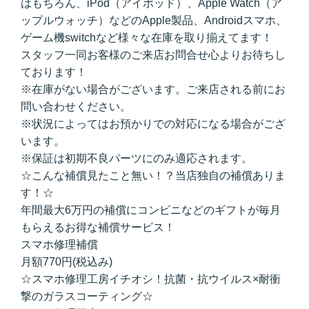
はもちろん、iPod（アイポッド）、Apple Watch（ア
ップルウォッチ）などのApple製品、Androidスマホ、
ゲーム機switchなど様々な在庫を取り揃えてます！
スタッフ一同お客様のご来店お問合せ心よりお待ちし
ております！
※在庫がない場合がございます。ご来店される前にお
問い合わせください。
※状況によってはお預かりでの対応になる場合がござ
います。
※保証は初期不良パーツにのみ適応されます。
☆こんな補償見たこと無い！？当店独自の補償ありま
す！☆
年間最大6万円の補償にコンビニなどのギフトが毎月
もらえるお得な補償サービス！
スマホ修理補償
月額770円(税込み)
☆スマホ修理工房イチオシ！抗菌・抗ウイルス×耐衝
撃のガラスコーティング☆