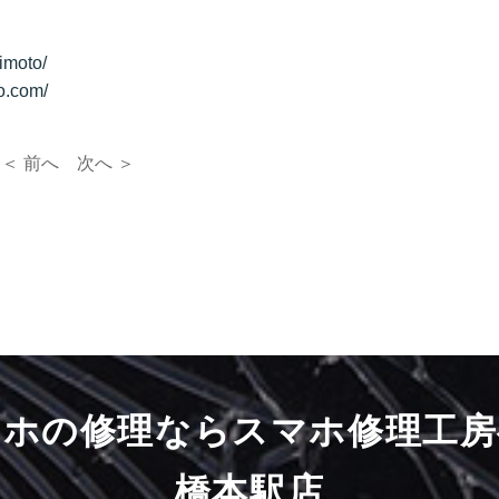
moto/
o.com/
＜ 前へ
次へ ＞
マホの修理ならスマホ修理工房
橋本駅店