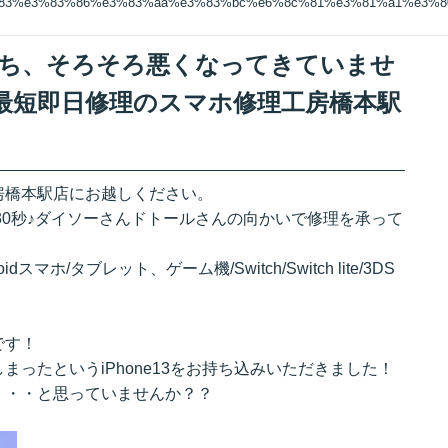
%83%e3%83%86%e3%83%aa%e3%83%bc%e6%8c%81%e3%81%a1%e3%
リー持ち、そろそろ悪くなってきていませ
最短即日修理のスマホ修理工房橋本駅
房橋本駅店にお越しください。
30秒♪ダイソーさんドトールさんの向かいで修理を承って
ndroidスマホ/タブレット、ゲーム機/Switch/Switch lite/3DS
です！
ったというiPhone13をお持ち込みいただきました！
・・・と思っていませんか？？