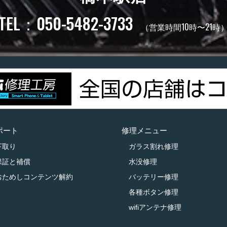
TEL：050-5482-3733
（営業時間10時〜21時
ポート
修理メニュー
下取り
ガラス割れ修理
保証と補償
水没修理
おためしコンテンツ解約
バッテリー修理
各種ボタン修理
wifiアンテナ修理