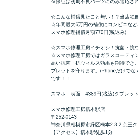
※保証は初期不良パーツにのみ適応さ
☆こんな補償見たこと無い！？当店独
☆年間最大6万円の補償にコンビニな
スマホ修理補償月額770円(税込み)
☆スマホ修理工房イチオシ！抗菌・抗
☆スマホ修理工房ではガラスコーティ
高い抗菌・抗ウィルス効果も期待でき
ブレットを守ります。iPhoneだけでなく、ス
です！！
スマホ 表面 4389円(税込)タブレット
スマホ修理工房橋本駅店
〒252-0143
神奈川県相模原市緑区橋本2-3-2 京王
【アクセス】橋本駅徒歩1分