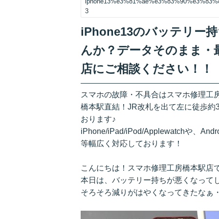
iphone13%e3%81%ae%e3%83%90%e3%83
3
iPhone13のバッテ
んか？データそのまま・
店にご相談ください！！
スマホの故障・不具合はスマホ修理工
橋本駅直結！JR改札を出て左に徒歩約
おります♪
iPhone/iPad/iPod/Applewatchや、A
等幅広く対応しております！
こんにちは！スマホ修理工房橋本駅店
本日は、バッテリー持ちが悪くなってしま
そろそろ減りがはやくなってきたなぁ