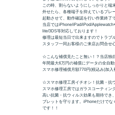
この時、割らないようにしっかりと端
外せたら、各種端子を抑えているプレ
起動させて、動作確認を行い作業終了で
当店ではiPhone/iPad/iPod/Applewa
lite/3DS等対応しております！
修理は最短当日で出来ますのでトラブ
スタッフ一同お客様のご来店お問合せ
☆こんな補償見たこと無い！？当店独
年間最大6万円の補償にデータの全自
スマホ修理補償月額770円(税込み)加
☆スマホ修理工房イチオシ！抗菌・抗
スマホ修理工房ではガラスコーティン
高い抗菌・抗ウィルス効果も期待でき
ブレットを守ります。iPhoneだけでなく、ス
です！！