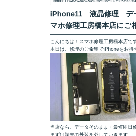
iphone11%e3%80%80%e6%b6%b2%e6%99
iPhone11 液晶修理
マホ修理工房橋本店にご
こんにちは！スマホ修理工房橋本店で
本日は、修理のご希望でiPhoneをお
当店なら、データそのまま・最短即日
まずは端末の外装を外していきます。