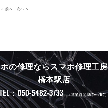
＜ 前へ
次へ ＞
マホの修理ならスマホ修理工房
橋本駅店
TEL：050-5482-3733
（営業時間10時〜21時