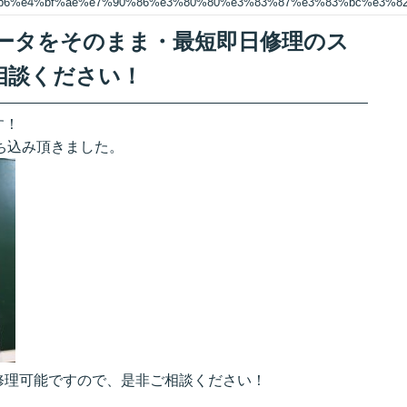
%b6%e4%bf%ae%e7%90%86%e3%80%80%e3%83%87%e3%83%bc%e3%
 データをそのまま・最短即日修理のス
相談ください！
す！
持ち込み頂きました。
修理可能ですので、是非ご相談ください！