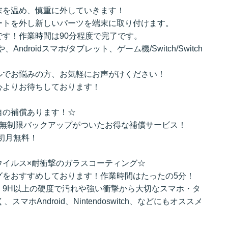
末を温め、慎重に外していきます！
ートを外し新しいパーツを端末に取り付けます。
す！作業時間は90分程度で完了です。
tchや、Androidスマホ/タブレット、ゲーム機/Switch/Switch
ルでお悩みの方、お気軽にお声がけください！
心よりお待ちしております！
自の補償あります！☆
動無制限バックアップがついたお得な補償サービス！
入初月無料！
ウイルス×耐衝撃のガラスコーティング☆
グをおすすめしております！作業時間はたったの5分！
、9H以上の硬度で汚れや強い衝撃から大切なスマホ・タ
マホAndroid、Nintendoswitch、などにもオススメ