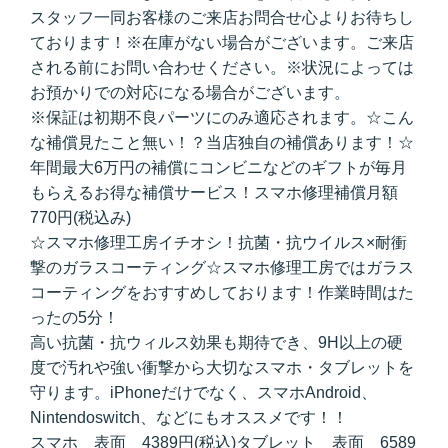
スタッフ一同お客様のご来店お問合せ心よりお待ちし
ております！※在庫がない場合がございます。ご来店
される前にお問い合わせください。※状況によっては
お預かりでの対応になる場合がございます。
※保証は初期不良パーツにのみ適応されます。☆こん
な補償見たこと無い！？当店独自の補償あります！☆
年間最大6万円の補償にコンビニなどのギフトが毎月
もらえるお得な補償サービス！スマホ修理補償月額
770円(税込み)
☆スマホ修理工房イチオシ！抗菌・抗ウイルス×耐衝
撃のガラスコーティング☆スマホ修理工房ではガラス
コーティングをおすすめしております！作業時間はた
ったの5分！
高い抗菌・抗ウィルス効果も期待でき、9H以上の硬
度で汚れや強い衝撃から大切なスマホ・タブレットを
守ります。iPhoneだけでなく、スマホAndroid、
Nintendoswitch、などにもオススメです！！
スマホ 表面 4389円(税込)タブレット 表面 6589