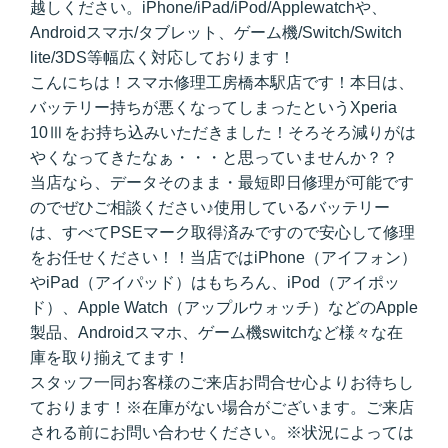
越しください。iPhone/iPad/iPod/Applewatchや、
Androidスマホ/タブレット、ゲーム機/Switch/Switch
lite/3DS等幅広く対応しております！
こんにちは！スマホ修理工房橋本駅店です！本日は、
バッテリー持ちが悪くなってしまったというXperia
10Ⅲをお持ち込みいただきました！そろそろ減りがは
やくなってきたなぁ・・・と思っていませんか？？
当店なら、データそのまま・最短即日修理が可能です
のでぜひご相談ください♪使用しているバッテリー
は、すべてPSEマーク取得済みですので安心して修理
をお任せください！！当店ではiPhone（アイフォン）
やiPad（アイパッド）はもちろん、iPod（アイポッ
ド）、Apple Watch（アップルウォッチ）などのApple
製品、Androidスマホ、ゲーム機switchなど様々な在
庫を取り揃えてます！
スタッフ一同お客様のご来店お問合せ心よりお待ちし
ております！※在庫がない場合がございます。ご来店
される前にお問い合わせください。※状況によっては