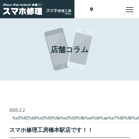
店舗コラム
2025.2.2
%e3%82%b9%e3%83%9e%e3%83%9b%e4%bf%ae%e7%90%86%e
スマホ修理工房橋本駅店です！！