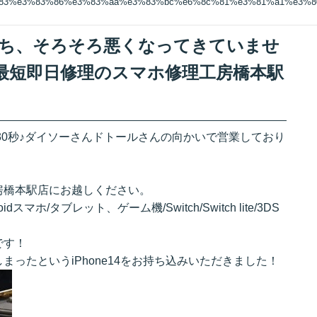
%83%e3%83%86%e3%83%aa%e3%83%bc%e6%8c%81%e3%81%a1%e3%
リー持ち、そろそろ悪くなってきていませ
最短即日修理のスマホ修理工房橋本駅
30秒♪ダイソーさんドトールさんの向かいで営業しており
房橋本駅店にお越しください。
ndroidスマホ/タブレット、ゲーム機/Switch/Switch lite/3DS
です！
ったというiPhone14をお持ち込みいただきました！