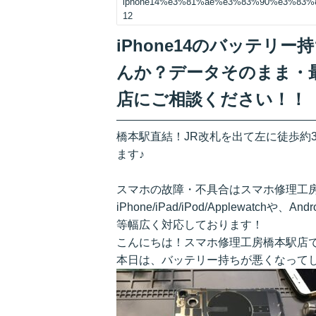
iphone14%e3%81%ae%e3%83%90%e3%83
12
iPhone14のバッテ
んか？データそのまま・
店にご相談ください！！
橋本駅直結！JR改札を出て左に徒歩約
ます♪
スマホの故障・不具合はスマホ修理工
iPhone/iPad/iPod/Applewatchや、A
等幅広く対応しております！
こんにちは！スマホ修理工房橋本駅店
本日は、バッテリー持ちが悪くなってしま