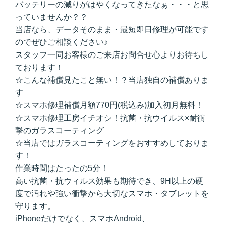
バッテリーの減りがはやくなってきたなぁ・・・と思
っていませんか？？
当店なら、データそのまま・最短即日修理が可能です
のでぜひご相談ください♪
スタッフ一同お客様のご来店お問合せ心よりお待ちし
ております！
☆こんな補償見たこと無い！？当店独自の補償ありま
す
☆スマホ修理補償月額770円(税込み)加入初月無料！
☆スマホ修理工房イチオシ！抗菌・抗ウイルス×耐衝
撃のガラスコーティング
☆当店ではガラスコーティングをおすすめしておりま
す！
作業時間はたったの5分！
高い抗菌・抗ウィルス効果も期待でき、9H以上の硬
度で汚れや強い衝撃から大切なスマホ・タブレットを
守ります。
iPhoneだけでなく、スマホAndroid、