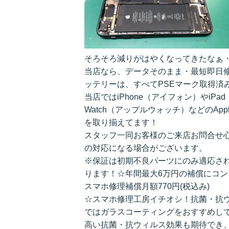
そろそろ減りがはやくなってきたなぁ
当店なら、データそのまま・最短即日
ッテリーは、すべてPSEマーク取得済
当店ではiPhone（アイフォン）やiPa
Watch（アップルウォッチ）などのAppl
を取り揃えてます！
スタッフ一同お客様のご来店お問合せ
の対応になる場合がございます。
※保証は初期不良パーツにのみ適応さ
ります！☆年間最大6万円の補償にコ
スマホ修理補償月額770円(税込み)
☆スマホ修理工房イチオシ！抗菌・抗
ではガラスコーティングをおすすめし
高い抗菌・抗ウィルス効果も期待でき