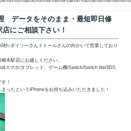
3%86%e3%83%aa%e3%83%bc%e4%bf%ae%e7%90%86%e3%80%80%e3
ー修理 データをそのまま・最短即日修
駅店にご相談下さい！
30秒♪ダイソーさんドトールさんの向かいで営業しており
房橋本駅店にお越しください。
ndroidスマホ/タブレット、ゲーム機/Switch/Switch lite/3DS
です！
まったというiPhoneをお持ち込みいただきました！