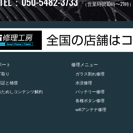
TEL：050-5482-3733
（営業時間10時〜21時
ポート
修理メニュー
下取り
ガラス割れ修理
保証と補償
水没修理
おためしコンテンツ解約
バッテリー修理
各種ボタン修理
wifiアンテナ修理