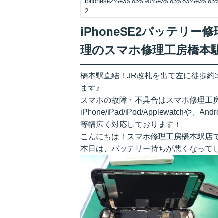
iphonese2%e3%83%90%e3%83%83%e3%8
2
iPhoneSE2バッテリ
理のスマホ修理工房橋本
橋本駅直結！JR改札を出て左に徒歩約
ます♪
スマホの故障・不具合はスマホ修理工
iPhone/iPad/iPod/Applewatchや、A
等幅広く対応しております！
こんにちは！スマホ修理工房橋本駅店
本日は、バッテリー持ちが悪くなってし